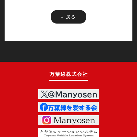
«
戻る
万葉線株式会社