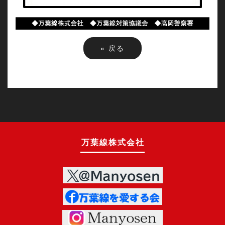
«
戻る
万葉線株式会社